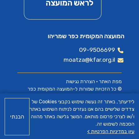
לראש המועצה
המועצה המקומית כפר שמריהו
09-9506699
moatza@kfar.org.il
מפת האתר
•
הצהרת נגישות
© כל הזכויות שמורות ל-המועצה המקומית כפר
שמריהו
לידיעתך, באתר זה נעשה שימוש בקבצי Cookies של
צדדים שלישיים בהם אנו נעזרים לניתוח השימוש באתר
האתר פותח על ידי
א.ש בינה
הבנתי
ו/או לצרכי פרסום מותאם. המשך גלישה באתר מהווה
הסכמה לשימוש זה.
עיון במדיניות הפרטיות >