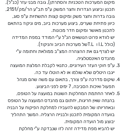
מיקום המערכות הטכניות והסתרתן), גובה מבני עזר (כנ"ל),
תכנון וביצוע הגדרות וחצר המשק ע"פ תב"ע הר/מק/2151,
גובה גדרות וחצר משק ומיקום קצות התשתיות ע"פ סוג,
כיוון פתיחת שערים, ביצוע מערכות ביוב, מים וניקוז בהתאם
לתכנון מאושר ומיקום חדר מכונות.
יש לוודא פרוט הנושאים הנ"ל ע"י המודד במפת המדידה
(כולל I.L ו T.Lשל מערכות הביוב והניקוז).
יש לצרף גם את ההצהרה המצ"ב ממולאת וחתומה ע"י
מהנדס האינסטלציה.
ע"פ חוקי העזר העירוניים, כתנאי לקבלת המלצת המועצה
ייגבו היטלים שלא שולמו או לא הוטלו עד כה.
שיקום מדרכה ע"פ צורך, בתאום עם משה שהם מנהל
תפעול ואיכות הסביבה, 7 ימים לפני הביצוע.
לאחר החתמת המחלקות השונות במועצה על הטופס,
בהנחה שאין חריגות, יחתום גם מהנדס המועצה על הטופס
ובאחריותו של המבקש להעבירו למחלקת הפיקוח על הבניה
בוועדה המקומית לתכנון ולבנייה הרצליה. המשך התהליך
יבוצע מול הועדה המקומית.
יש להביא מפת מדידה זהה לזו שנבדקה ע"י מחלקת