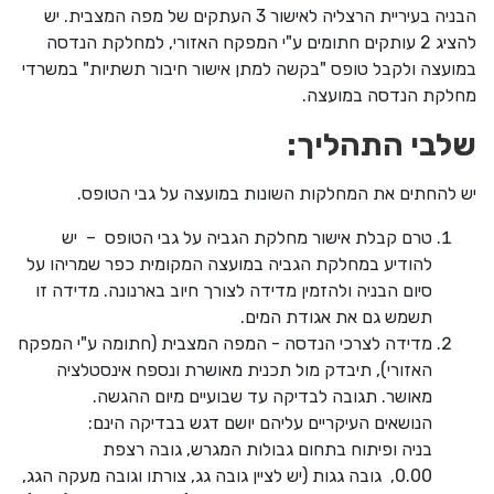
הבניה בעיריית הרצליה לאישור 3 העתקים של מפה המצבית. יש
להציג 2 עותקים חתומים ע"י המפקח האזורי, למחלקת הנדסה
במועצה ולקבל טופס "בקשה למתן אישור חיבור תשתיות" במשרדי
מחלקת הנדסה במועצה.
שלבי התהליך:
יש להחתים את המחלקות השונות במועצה על גבי הטופס.
טרם קבלת אישור מחלקת הגביה על גבי הטופס – יש
להודיע במחלקת הגביה במועצה המקומית כפר שמריהו על
סיום הבניה ולהזמין מדידה לצורך חיוב בארנונה. מדידה זו
תשמש גם את אגודת המים.
מדידה לצרכי הנדסה - המפה המצבית (חתומה ע"י המפקח
האזורי), תיבדק מול תכנית מאושרת ונספח אינסטלציה
מאושר. תגובה לבדיקה עד שבועיים מיום ההגשה.
הנושאים העיקריים עליהם יושם דגש בבדיקה הינם:
בניה ופיתוח בתחום גבולות המגרש, גובה רצפת
0.00, גובה גגות (יש לציין גובה גג, צורתו וגובה מעקה הגג,