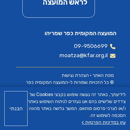
לראש המועצה
המועצה המקומית כפר שמריהו
09-9506699
moatza@kfar.org.il
מפת האתר
•
הצהרת נגישות
© כל הזכויות שמורות ל-המועצה המקומית כפר
שמריהו
לידיעתך, באתר זה נעשה שימוש בקבצי Cookies של
צדדים שלישיים בהם אנו נעזרים לניתוח השימוש באתר
האתר פותח על ידי
א.ש בינה
הבנתי
ו/או לצרכי פרסום מותאם. המשך גלישה באתר מהווה
הסכמה לשימוש זה.
עיון במדיניות הפרטיות >