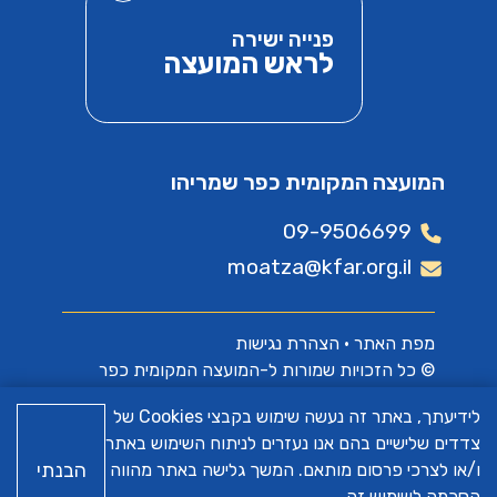
פנייה ישירה
לראש המועצה
המועצה המקומית כפר שמריהו
09-9506699
moatza@kfar.org.il
מפת האתר
•
הצהרת נגישות
© כל הזכויות שמורות ל-המועצה המקומית כפר
שמריהו
לידיעתך, באתר זה נעשה שימוש בקבצי Cookies של
צדדים שלישיים בהם אנו נעזרים לניתוח השימוש באתר
האתר פותח על ידי
א.ש בינה
הבנתי
ו/או לצרכי פרסום מותאם. המשך גלישה באתר מהווה
הסכמה לשימוש זה.