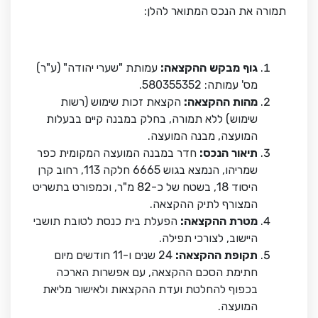
תמורה את הנכס המתואר להלן:
גוף
מבקש
ההקצאה
:
עמותת "שערי יהודה" (ע"ר)
מס' עמותה: 580355352.
מהות
ההקצאה
:
הקצאת זכות שימוש (רשות
שימוש) ללא תמורה, בחלק במבנה קיים בבעלות
המועצה, מבנה המועצה.
תיאור
הנכס
:
חדר במבנה המועצה המקומית כפר
שמריהו, הנמצא בגוש 6665 חלקה 113, רחוב קרן
היסוד 18, בשטח של כ-82 מ"ר, וכמפורט בתשריט
המצורף לתיק ההקצאה.
מטרת
ההקצאה
:
הפעלת בית כנסת לטובת תושבי
היישוב, לצורכי תפילה.
תקופת
ההקצאה
:
24 שנים ו-11 חודשים מיום
חתימת הסכם ההקצאה, עם אפשרות הארכה
בכפוף להחלטת ועדת ההקצאות ולאישור מליאת
המועצה.