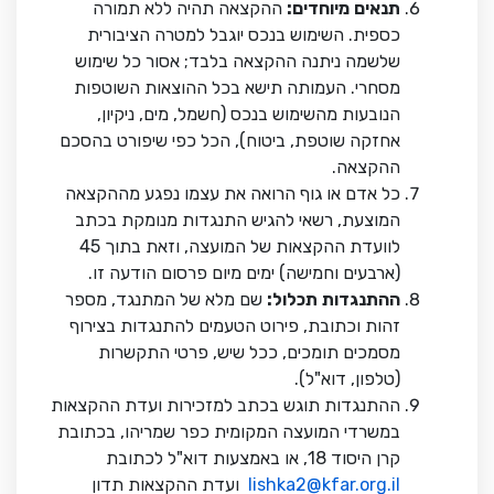
תנאים
מיוחדים
:
ההקצאה תהיה ללא תמורה
כספית. השימוש בנכס יוגבל למטרה הציבורית
שלשמה ניתנה ההקצאה בלבד; אסור כל שימוש
מסחרי. העמותה תישא בכל ההוצאות השוטפות
הנובעות מהשימוש בנכס (חשמל, מים, ניקיון,
אחזקה שוטפת, ביטוח), הכל כפי שיפורט בהסכם
ההקצאה.
כל אדם או גוף הרואה את עצמו נפגע מההקצאה
המוצעת, רשאי להגיש התנגדות מנומקת בכתב
לוועדת ההקצאות של המועצה, וזאת בתוך 45
(ארבעים וחמישה) ימים מיום פרסום הודעה זו.
ההתנגדות
תכלול
:
שם מלא של המתנגד, מספר
זהות וכתובת, פירוט הטעמים להתנגדות בצירוף
מסמכים תומכים, ככל שיש, פרטי התקשרות
(טלפון, דוא"ל).
ההתנגדות תוגש בכתב למזכירות ועדת ההקצאות
במשרדי המועצה המקומית כפר שמריהו, בכתובת
קרן היסוד 18, או באמצעות דוא"ל לכתובת
lishka2@kfar.org.il
ועדת ההקצאות תדון