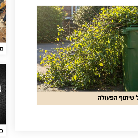
ממ
בכ