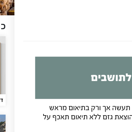
כת
דל