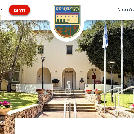
חירום
יז
בלת קהל