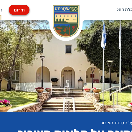
חירום
יז
בלת קהל
 תלונות הציבור